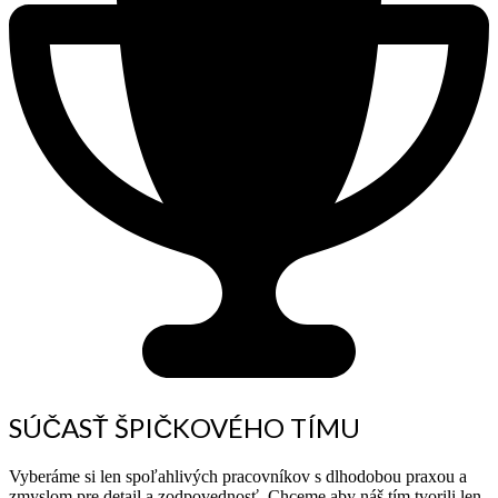
SÚČASŤ ŠPIČKOVÉHO TÍMU
Vyberáme si len spoľahlivých pracovníkov s dlhodobou praxou a
zmyslom pre detail a zodpovednosť. Chceme aby náš tím tvorili len