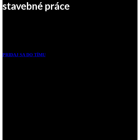
stavebné práce
Náš tím skúsených odborníkov sa už od roku 2014
podieľal na množstve úspešných
stavebných projektov.
Ak máš skúsenosti a si odborník na svoju prácu,
aj ty
môžeš byť jeho súčasťou.
PRIDAJ SA DO TÍMU