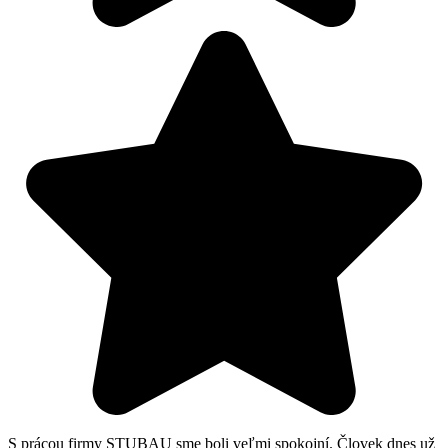
R
5
S prácou firmy STUBAU sme boli veľmi spokojní. Človek dnes už