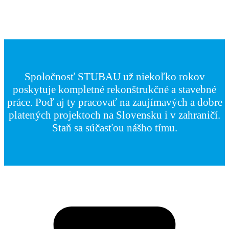
Spoločnosť STUBAU už niekoľko rokov
poskytuje kompletné rekonštrukčné a stavebné
práce. Poď aj ty pracovať na zaujímavých a dobre
platených projektoch na Slovensku i v zahraničí.
Staň sa súčasťou nášho tímu.