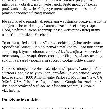
integrovaný obsah z iných webstránok. Preto môžu byť počas
používania našej webstránky vytvorené súbory cookies, ktoré
priamo nepodliehajú našej kontrole.
Ide napríklad o prípady, ak prezeraná webstránka používa nástroj na
analýzu alebo marketingovú automatizáciu tretej strany (napr.
Google nástroje) alebo zobrazuje obsah webstránok tretej strany,
napr. YouTube alebo Facebook.
To má za následok prijatie súborov cookie od týchto tretích strán.
Spoločnosť Stubau SR s.r.o. nemôže mať kontrolu nad ukladaním
ani prístup k týmto súborom cookie. Ak vás zaujíma ako uvedené
tretie strany používajú súbory cookie, prečítajte si zásady ochrany
súkromia a zásady používania súborov cookie týchto služieb.
Cookies súbory, ktoré zhromažďujeme sú spracovávané primárne
službou Google Analytics, ktorú prevádzkuje spoločnosť Google
Inc., so sídlom 1600 Amphitheatre Parkway, Mountain View, CA
94043, USA. Následne sú spoločnosťou Google Inc. zozbierané
údaje spracovávané v súlade so Zásadami ochrany súkromia,
viac info tu.
Používanie cookies