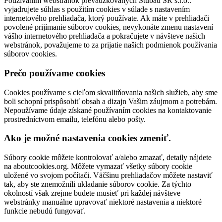
Používaním webstránok prevádzkovaných Stubau SR s.r.o..
vyjadrujete súhlas s použitím cookies v súlade s nastavením
internetového prehliadača, ktorý používate. Ak máte v prehliadači
povolené prijímanie súborov cookies, nevykonáte zmenu nastavení
vášho internetového prehliadača a pokračujete v návšteve našich
webstránok, považujeme to za prijatie našich podmienok používania
súborov cookies.
Prečo používame cookies
Cookies používame s cieľom skvalitňovania našich služieb, aby sme
boli schopní prispôsobiť obsah a dizajn Vašim záujmom a potrebám.
Nepoužívame údaje získané používaním cookies na kontaktovanie
prostredníctvom emailu, telefónu alebo pošty.
Ako je možné nastavenia cookies zmeniť.
Súbory cookie môžete kontrolovať a/alebo zmazať, detaily nájdete
na aboutcookies.org. Môžete vymazať všetky súbory cookie
uložené vo svojom počítači. Väčšinu prehliadačov môžete nastaviť
tak, aby ste znemožnili ukladanie súborov cookie. Za týchto
okolností však zrejme budete musieť pri každej návšteve
webstránky manuálne upravovať niektoré nastavenia a niektoré
funkcie nebudú fungovať.