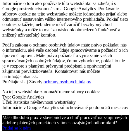
Informácie o tom ako používate túto webstránku sa zdieľajú s
Google prostredníctvom nástroja Google Analytics. Používanie
súborov cookie na tejto webstránke môžete jednoducho prijať alebo
odmietnuť nastavením vášho internetového prehliadača. Pokiaľ tieto
cookies zakážete, nebudeme môcť zaručiť bezchybný chod
webstránky a môže to mať za následok obmedzenú funkčnosť a
znížený užívateľský komfort.
Podľa zákona o ochrane osobných údajov máte právo požiadať nás
o informáciu, aké vaše osobné údaje spracovávame a požiadať o ich
úpravu či opravu. Máte právo požiadať o vymazanie vašich
spracovávaných osobných údajov, čomu vyhovieme, pokiaľ to nie
je v rozpore s platnými právnymi predpismi a oprávnenými
záujmami prevádzkovateľa. Kontaktovať nás môžete
na info@stubau.sk.
Prečítajte si aj Zásady
ochrany osobných údajov
.
Na tejto webstránke zhromažďujeme súbory cookies:
Typ: Google Analytics
Účel: štatistika návštevnosti webstránky
Informácie v Google Analytics sú uchovávané po dobu 26 mesiacov
Máš dlhodobú prax v stavebníctve a chuť pracovať na zaujímavých
a dobre platených projektoch v tíme s ozajstnými odborníkmi?
Pridaj sa k nám