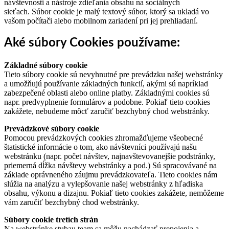
návštevnosti a nástroje zdieľania obsahu na sociálnych
sieťach. Súbor cookie je malý textový súbor, ktorý sa ukladá vo
vašom počítači alebo mobilnom zariadení pri jej prehliadaní.
Aké súbory Cookies používame:
Základné súbory cookie
Tieto súbory cookie sú nevyhnutné pre prevádzku našej webstránky
a umožňujú používanie základných funkcií, akými sú napríklad
zabezpečené oblasti alebo online platby. Základnými cookies sú
napr. predvyplnenie formulárov a podobne. Pokiaľ tieto cookies
zakážete, nebudeme môcť zaručiť bezchybný chod webstránky.
Prevádzkové súbory cookie
Pomocou prevádzkových cookies zhromažďujeme všeobecné
štatistické informácie o tom, ako návštevníci používajú našu
webstránku (napr. počet návštev, najnavštevovanejšie podstránky,
priemerná dĺžka návštevy webstránky a pod.) Sú spracovávané na
základe oprávneného záujmu prevádzkovateľa. Tieto cookies nám
slúžia na analýzu a vylepšovanie našej webstránky z hľadiska
obsahu, výkonu a dizajnu. Pokiaľ tieto cookies zakážete, nemôžeme
vám zaručiť bezchybný chod webstránky.
Súbory cookie tretích strán
Na webstránke stubau.team sa môžu nachádzať prepojenia a