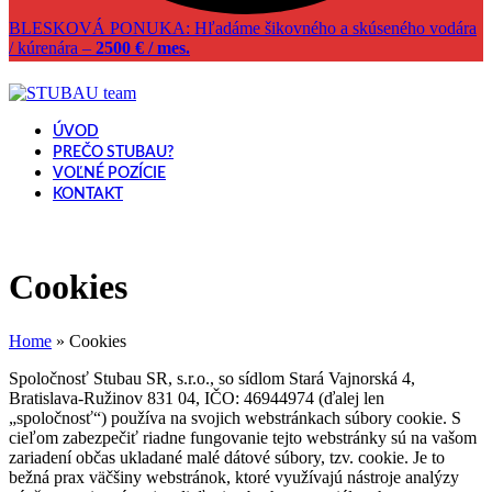
BLESKOVÁ PONUKA: Hľadáme šikovného a skúseného vodára
/ kúrenára –
2500 € / mes.
ÚVOD
PREČO STUBAU?
VOĽNÉ POZÍCIE
KONTAKT
Open
Close
mobile
mobile
menu
menu
Cookies
Home
»
Cookies
Spoločnosť Stubau SR, s.r.o., so sídlom Stará Vajnorská 4,
Bratislava-Ružinov 831 04, IČO: 46944974 (ďalej len
„spoločnosť“) používa na svojich webstránkach súbory cookie. S
cieľom zabezpečiť riadne fungovanie tejto webstránky sú na vašom
zariadení občas ukladané malé dátové súbory, tzv. cookie. Je to
bežná prax väčšiny webstránok, ktoré využívajú nástroje analýzy